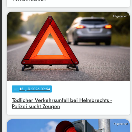
KI generiert
15
. Juli 2026 09:54
notes
Tödlicher Verkehrsunfall bei Helmbrechts -
Polizei sucht Zeugen
KI-generiert