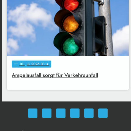
10
. Juli 2026 08:31
notes
Ampelausfall sorgt für Verkehrsunfall