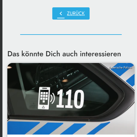
chevron_left
ZURÜCK
Das könnte Dich auch interessieren
Bayerische Polizei