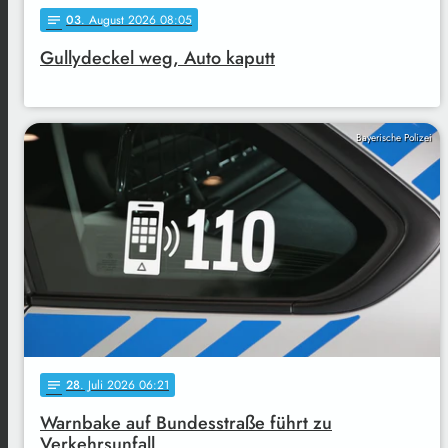
03
. August 2026 08:05
notes
Gullydeckel weg, Auto kaputt
Bayerische Polizei
28
. Juli 2026 06:21
notes
Warnbake auf Bundesstraße führt zu
Verkehrsunfall