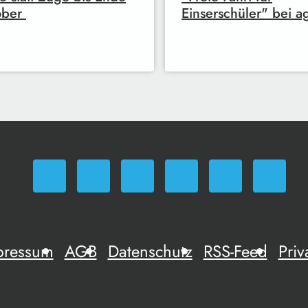
ober
Einserschüler" bei ag
pressum
AGB
Datenschutz
RSS-Feed
Priv