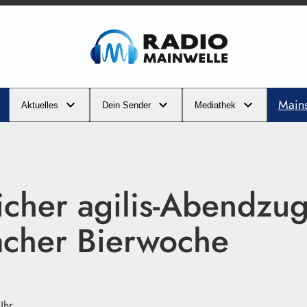
Main
Aktuelles
Dein Sender
Mediathek
icher agilis-Abendzug
cher Bierwoche
Uhr