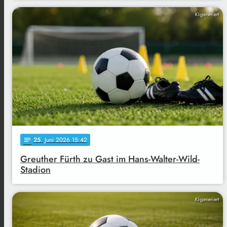
KI-generiert
25
. Juni 2026 15:42
notes
Greuther Fürth zu Gast im Hans-Walter-Wild-
Stadion
KI-generiert