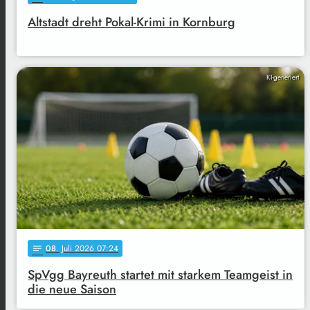
Altstadt dreht Pokal-Krimi in Kornburg
KI-generiert
08
. Juli 2026 07:24
notes
SpVgg Bayreuth startet mit starkem Teamgeist in
die neue Saison