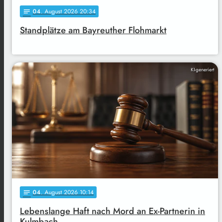
04
. August 2026 20:34
notes
Standplätze am Bayreuther Flohmarkt
KI-generiert
04
. August 2026 10:14
notes
Lebenslange Haft nach Mord an Ex-Partnerin in
Kulmbach