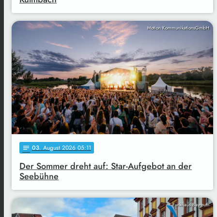
Motion KommunikationsGmbH
03
. August 2026 05:11
notes
Der Sommer dreht auf: Star-Aufgebot an der
Seebühne
Funkhaus Bayreuth