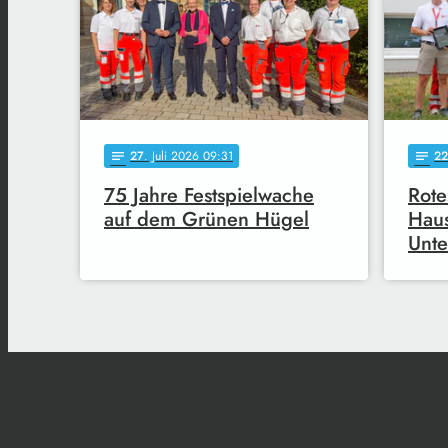
27
. Juli 2026 09:31
22
notes
notes
75 Jahre Festspielwache
Rote
auf dem Grünen Hügel
Hau
Unte