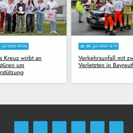
. Juli 2026 09:26
30
. Juni 2026 16:17
notes
s Kreuz wirbt an
Verkehrsunfall mit z
stüren um
Verletzten in Bayreut
rstützung