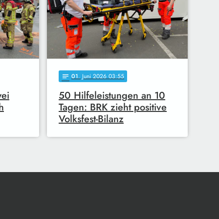
01
. Juni 2026 03:55
notes
wei
50 Hilfeleistungen an 10
h
Tagen: BRK zieht positive
Volksfest-Bilanz