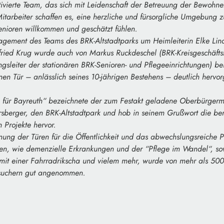
ivierte Team, das sich mit Leidenschaft der Betreuung der Bewohn
itarbeiter schaffen es, eine herzliche und fürsorgliche Umgebung zu
enioren willkommen und geschätzt fühlen.
gement des Teams des BRK-Altstadtparks um Heimleiterin Elke Lin
gfried Krug wurde auch von Markus Ruckdeschel (BRK-Kreisgeschäfts
ngsleiter der stationären BRK-Senioren- und Pflegeeinrichtungen) be
enen Tür – anlässlich seines 10-jährigen Bestehens – deutlich hervo
g für Bayreuth“ bezeichnete der zum Festakt geladene Oberbürgerme
sberger, den BRK-Altstadtpark und hob in seinem Grußwort die be
 Projekte hervor.
nung der Türen für die Öffentlichkeit und das abwechslungsreich
en, wie demenzielle Erkrankungen und der “Pflege im Wandel“, so
mit einer Fahrradrikscha und vielem mehr, wurde von mehr als 500 
suchern gut angenommen.