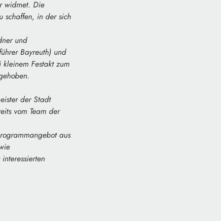
er widmet. Die
 schaffen, in der sich
dner und
führer Bayreuth) und
i kleinem Festakt zum
rgehoben.
ister der Stadt
reits vom Team der
e Programmangebot aus
wie
interessierten