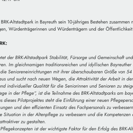
r BRK-Altstadtpark in Bayreuth sein 10-jähriges Bestehen zusammen
en, Würdenträgerinnen und Würdenträgern und der Öffentlichkeit
BRK:
etet der BRK-Altstadtpark Stabilität, Fürsorge und Gemeinschaft und
en. Im gleichnamigen traditionsreichen und idyllischen Bayreuther S
 die Senioreneinrichtungen mit ihrer überschaubaren Größe von 54 
us und sucht nach neuen Wegen, die Attraktivität der Arbeit in der
nd individueller Qualität für die Seniorinnen und Senioren zu steig
ege in der Pflege“, ist die Teilnahme des BRK-Altstadtparks am ba
s dieses Pilotprojektes steht die Einführung einer neuen Pflegepe
gungen und den effizienten Einsatz des Fachpersonals zu verbessern
 Situation in der Altenpflege zu verbessern und die Kompetenzen d
ttraktiver zu gestalten.
 Pflegekonzepten ist der wichtigste Faktor für den Erfolg des BRK-Al