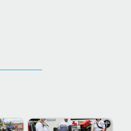
verband Bayreuth
BRK Bayreuth