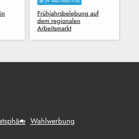
31
. März 2026 11:26
notes
in
Frühjahrsbelebung auf
dem regionalen
Arbeitsmarkt
atsphäre
Wahlwerbung