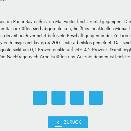
sen im Raum Bayreuth ist im Mai weiter leicht zurückgegangen. Die
n Saisonkräften sind abgeschlossen, heißt es im aktuellen Monatsb
en derzeit auch vermehrt befristete Beschäftigungen in der Zeitarbeit
ayreuth insgesamt knapp 4.200 Leute arbeitslos gemeldet. Das sind
nquote sinkt um 0,1 Prozentpunkte auf jetzt 4,2 Prozent. Damit lieg
e Nachfrage nach Arbeitskräften und Auszubildenden ist leicht 
chevron_left
ZURÜCK