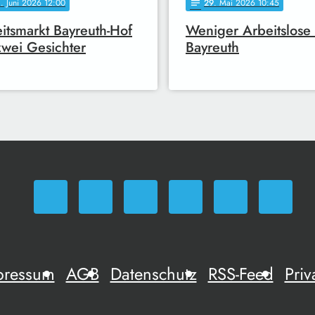
0
. Juni 2026 12:00
29
. Mai 2026 10:45
notes
itsmarkt Bayreuth-Hof
Weniger Arbeitslose 
zwei Gesichter
Bayreuth
pressum
AGB
Datenschutz
RSS-Feed
Priv