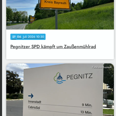
06
. Juli 2026 10:30
notes
Pegnitzer SPD kämpft um Zaußenmühlrad
Funkhaus Bayreuth