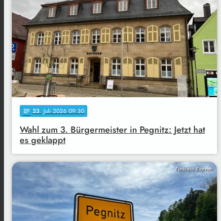
23
. Juli 2026 09:30
notes
Wahl zum 3. Bürgermeister in Pegnitz: Jetzt hat
es geklappt
Funkhaus Bayreuth