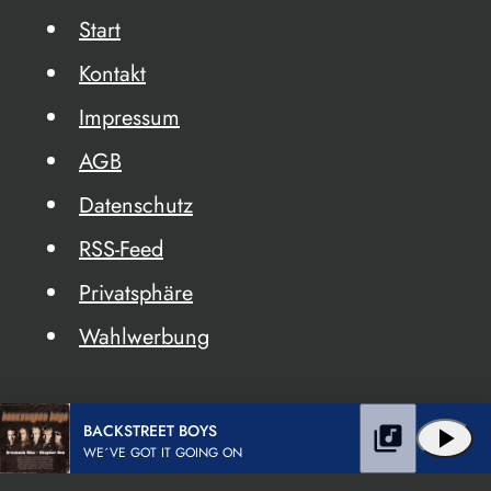
Start
Kontakt
Impressum
AGB
Datenschutz
RSS-Feed
Privatsphäre
Wahlwerbung
BACKSTREET BOYS
library_music
play_arrow
WE´VE GOT IT GOING ON