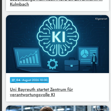
Kulmbach
KI-generiert
04
. August 2026 10:00
notes
Uni Bayreuth startet Zentrum für
verantwortungsvolle KI
KI-generiert