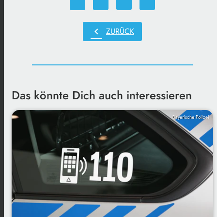
chevron_left
ZURÜCK
Das könnte Dich auch interessieren
Bayerische Polizei