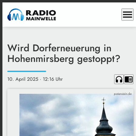
menu
Wird Dorferneuerung in
Hohenmirsberg gestoppt?
headphones
chrome_reader_mode
10. April 2025
· 12:16 Uhr
pottenstein.de