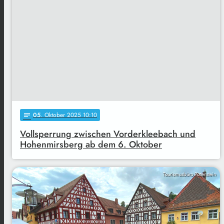
05
. Oktober 2025 10:10
notes
Vollsperrung zwischen Vorderkleebach und
Hohenmirsberg ab dem 6. Oktober
Tourismusbüro Pottenstein