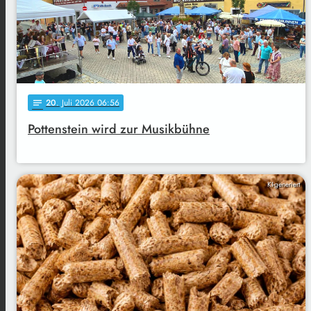
20
. Juli 2026 06:56
notes
Pottenstein wird zur Musikbühne
KI-generiert