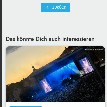
chevron_left
ZURÜCK
Das könnte Dich auch interessieren
Funkhaus Bayreuth