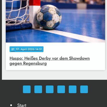
17
. April 2026 14:51
notes
Haspo: Heißes Derby vor dem Showdown
gegen Regensburg
Start