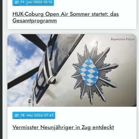
11
. Juni 2026 10:15
notes
HUK-Coburg Open Air Sommer startet: das
Gesamtprogramm
Bayerische Polizei
18
. Mai 2026 07:47
notes
Vermisster Neunjähriger in Zug entdeckt