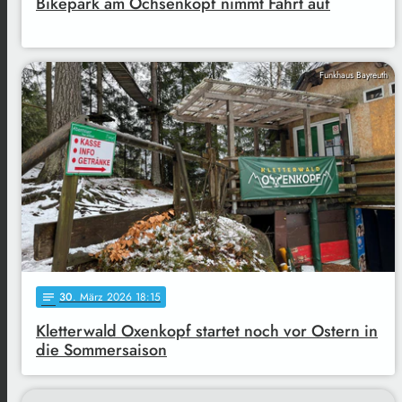
Bikepark am Ochsenkopf nimmt Fahrt auf
Funkhaus Bayreuth
30
. März 2026 18:15
notes
Kletterwald Oxenkopf startet noch vor Ostern in
die Sommersaison