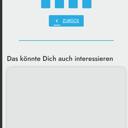
chevron_left
ZURÜCK
Das könnte Dich auch interessieren