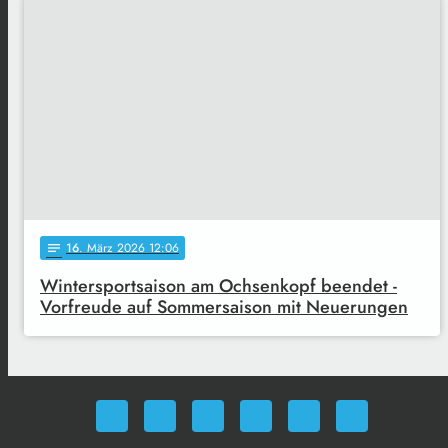
16
. März 2026 12:06
notes
Wintersportsaison am Ochsenkopf beendet -
Vorfreude auf Sommersaison mit Neuerungen