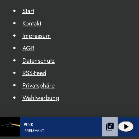
Start
Kontakt
Impressum
AGB
Datenschutz
RSS-Feed
Privatsphäre
Wahlwerbung
PINK
library_music
play_arrow
IRRELEVANT