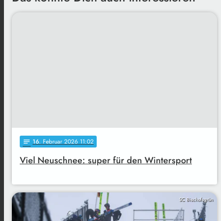
16
. Februar 2026 11:02
notes
Viel Neuschnee: super für den Wintersport
SC Bischofsgrün