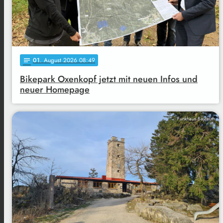
01
. August 2026 08:49
notes
Bikepark Oxenkopf jetzt mit neuen Infos und
neuer Homepage
Funkhaus Bayreuth