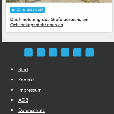
29
. Juli 2026 04:57
notes
Das Finetuning des Gipfelbereichs am
Ochsenkopf steht noch an
Start
Kontakt
Impressum
AGB
Datenschutz