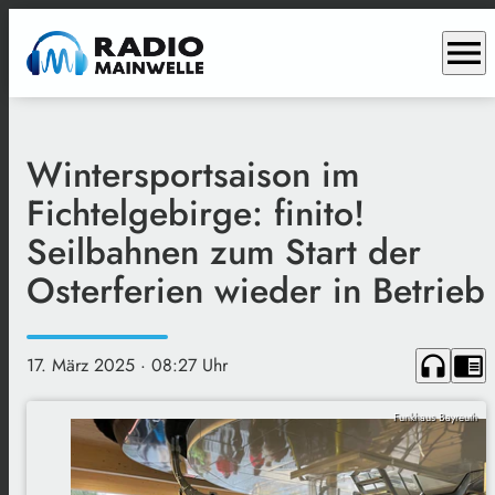
menu
Wintersportsaison im
Fichtelgebirge: finito!
Seilbahnen zum Start der
Osterferien wieder in Betrieb
headphones
chrome_reader_mode
17. März 2025
· 08:27 Uhr
Funkhaus Bayreuth