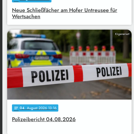
Neue Schließfächer am Hofer Untreusee für
Wertsachen
KI-generiert
04
. August 2026 13:16
notes
Polizeibericht 04.08.2026