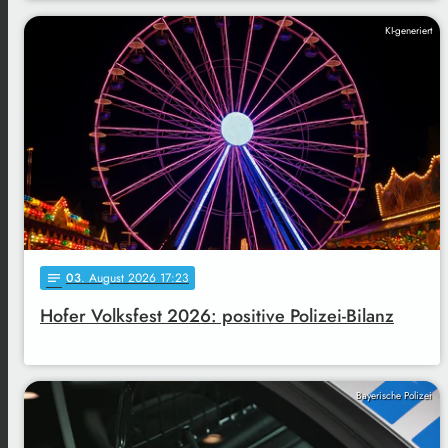
KI-generiert
03
. August 2026 17:23
notes
Hofer Volksfest 2026: positive Polizei-Bilanz
Bayerische Polizei