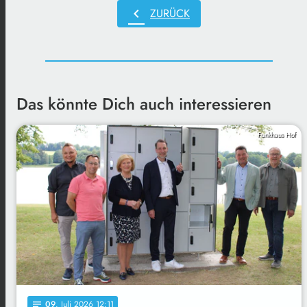
chevron_left
ZURÜCK
Das könnte Dich auch interessieren
Funkhaus Hof
09
. Juli 2026 12:11
notes