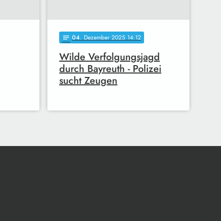
04
. Dezember 2025 14:12
notes
Wilde Verfolgungsjagd
durch Bayreuth - Polizei
sucht Zeugen