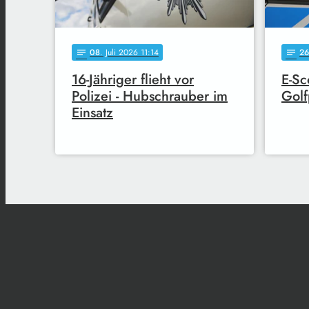
08
. Juli 2026 11:14
26
notes
notes
16-Jähriger flieht vor
E-Sc
Polizei - Hubschrauber im
Golf
Einsatz