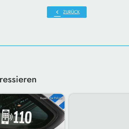
chevron_left
ZURÜCK
ressieren
Bayerische Polizei