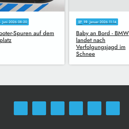
. Juni 2026 08:20
19
. Januar 2026 11:14
notes
ooter-Spuren auf dem
Baby an Bord - BMW
platz
landet nach
Verfolgungsjagd im
Schnee