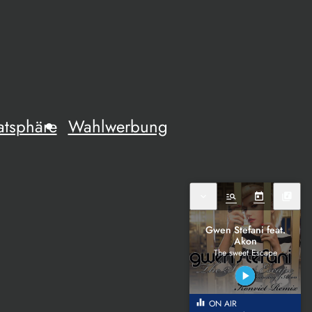
atsphäre
Wahlwerbung
expand_more
manage_search
today
library_music
Gwen Stefani feat.
Akon
The sweet Escape
play_arrow
equalizer
ON AIR