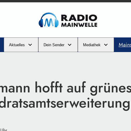
Main
Aktuelles
Dein Sender
Mediathek
ann hofft auf grünes
ndratsamtserweiterung
 Uhr