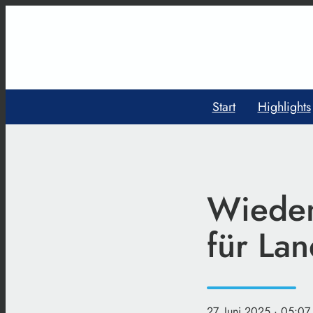
Start
Highlights
Wiedem
für La
27. Juni 2025
· 05:07