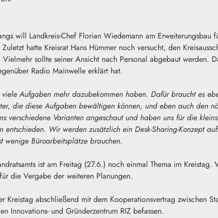
ngs will Landkreis-Chef Florian Wiedemann am Erweiterungsbau fü
. Zuletzt hatte Kreisrat Hans Hümmer noch versucht, den Kreisauss
 Vielmehr sollte seiner Ansicht nach Personal abgebaut werden. D
gegenüber Radio Mainwelle erklärt hat.
r viele Aufgaben mehr dazubekommen haben. Dafür braucht es eb
iter, die diese Aufgaben bewältigen können, und eben auch den nö
s verschiedene Varianten angeschaut und haben uns für die kleins
n entschieden. Wir werden zusätzlich ein Desk-Sharing-Konzept aufs
t wenige Büroarbeitsplätze brauchen.
andratsamts ist am Freitag (27.6.) noch einmal Thema im Kreistag.
 für die Vergabe der weiteren Planungen.
r Kreistag abschließend mit dem Kooperationsvertrag zwischen St
en Innovations- und Gründerzentrum RIZ befassen.