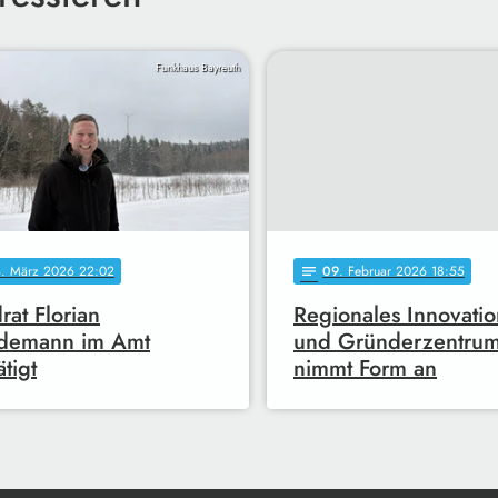
Funkhaus Bayreuth
8
. März 2026 22:02
09
. Februar 2026 18:55
notes
rat Florian
Regionales Innovatio
demann im Amt
und Gründerzentru
ätigt
nimmt Form an