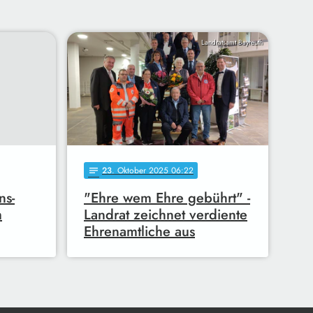
Landratsamt Bayreuth
23
. Oktober 2025 06:22
notes
ns-
"Ehre wem Ehre gebührt" -
m
Landrat zeichnet verdiente
Ehrenamtliche aus