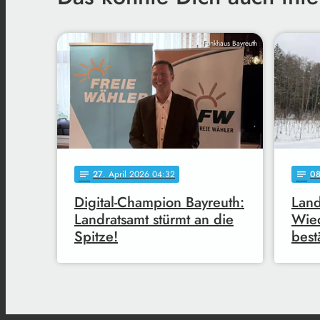
Funkhaus Bayreuth
27
. April 2026 04:32
0
notes
notes
Digital-Champion Bayreuth:
Land
Landratsamt stürmt an die
Wie
Spitze!
best