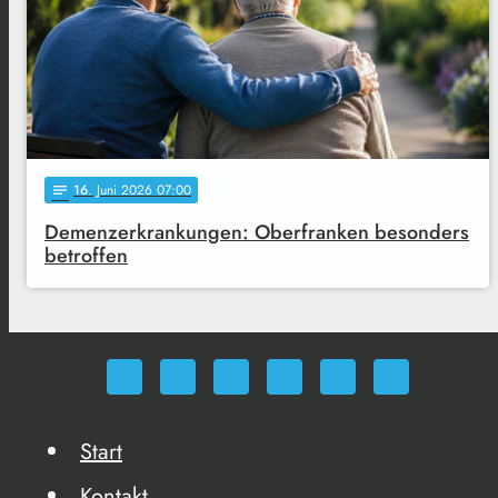
16
. Juni 2026 07:00
notes
Demenzerkrankungen: Oberfranken besonders
betroffen
Start
Kontakt