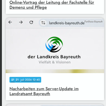
Online-Vortrag der Leitung der Fachstelle für
Demenz und Pflege
Funkhaus Bayreuth
21
. Juli 2026 12:40
notes
Nacharbeiten zum Server-Update im
Landratsamt Bayreuth