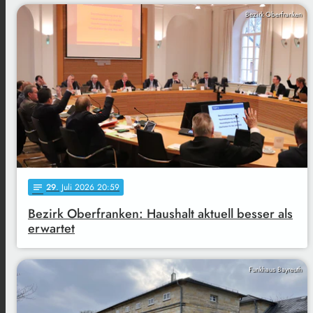
Bezirk Oberfranken
29
. Juli 2026 20:59
notes
Bezirk Oberfranken: Haushalt aktuell besser als
erwartet
Funkhaus Bayreuth