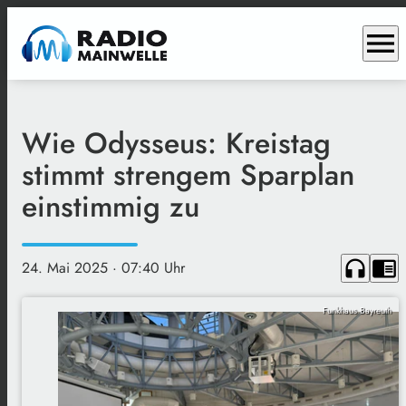
menu
Wie Odysseus: Kreistag
stimmt strengem Sparplan
einstimmig zu
headphones
chrome_reader_mode
24. Mai 2025
· 07:40 Uhr
Funkhaus Bayreuth