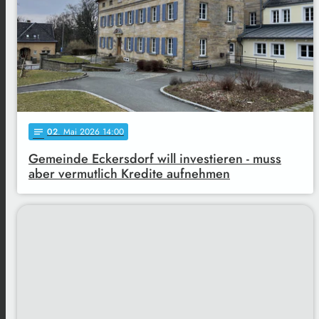
02
. Mai 2026 14:00
notes
Gemeinde Eckersdorf will investieren - muss
aber vermutlich Kredite aufnehmen