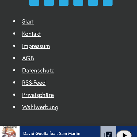
Start
Kontakt
Impressum
AGB
Datenschutz
RSS-Feed
Privatsphäre
Wahlwerbung
David Guetta feat. Sam Martin
library_music
play_arrow