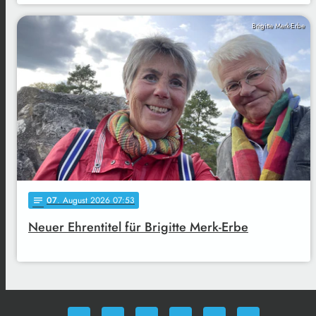
Brigitte Merk-Erbe
07
. August 2026 07:53
notes
Neuer Ehrentitel für Brigitte Merk-Erbe