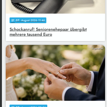
07
. August 2026 11:46
notes
Schockanruf! Seniorenehepaar übergibt
mehrere tausend Euro
KI-generiert