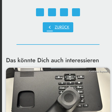
chevron_left
ZURÜCK
Das könnte Dich auch interessieren
Funkhaus Bayreuth