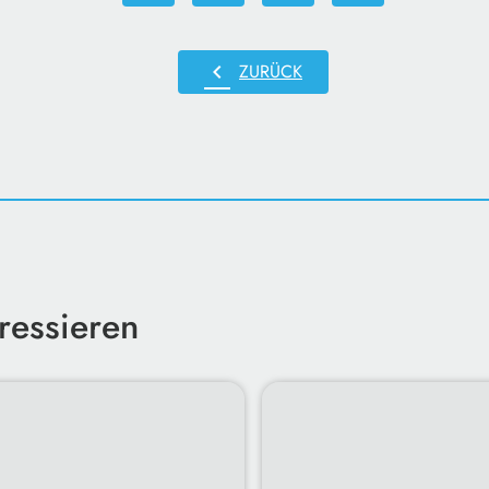
chevron_left
ZURÜCK
ressieren