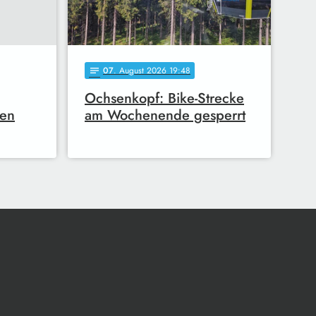
07
. August 2026 19:48
notes
Ochsenkopf: Bike-Strecke
gen
am Wochenende gesperrt