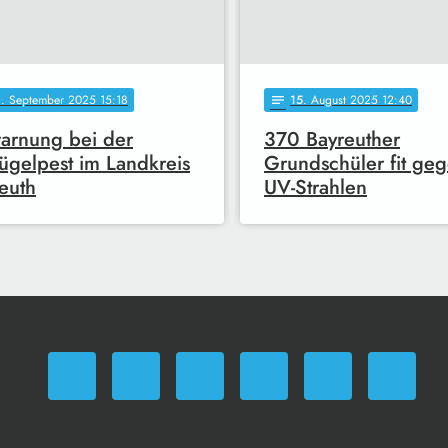
0
. September 2025 15:18
15
. August 2025 12:40
notes
arnung bei der
370 Bayreuther
ügelpest im Landkreis
Grundschüler fit ge
euth
UV-Strahlen