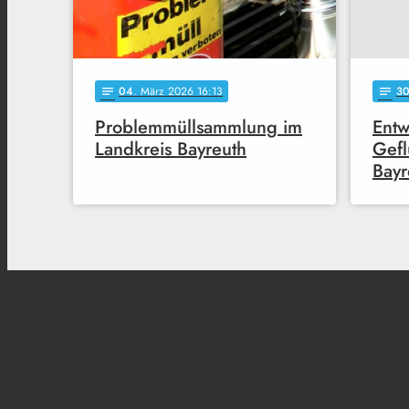
04
. März 2026 16:13
3
notes
notes
Problemmüllsammlung im
Entw
Landkreis Bayreuth
Gefl
Bayr