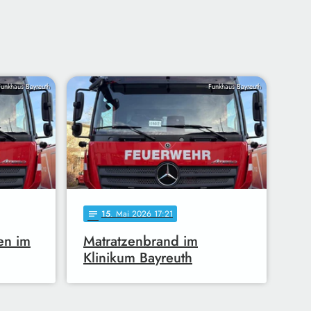
Funkhaus Bayreuth
Funkhaus Bayreuth
15
. Mai 2026 17:21
notes
en im
Matratzenbrand im
Klinikum Bayreuth