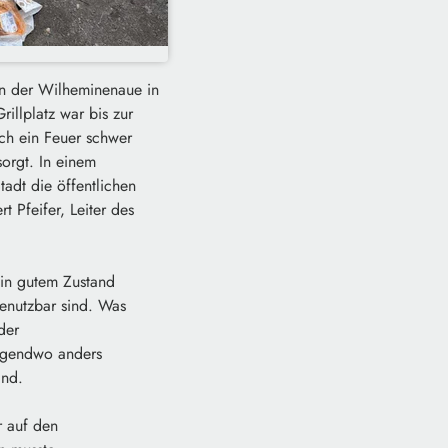
in der Wilheminenaue in
illplatz war bis zur
rch ein Feuer schwer
orgt. In einem
tadt die öffentlichen
t Pfeifer, Leiter des
 in gutem Zustand
benutzbar sind. Was
der
irgendwo anders
ind.
r auf den