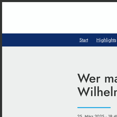
Start
Highlights
Wer ma
Wilhel
25. März 2025
· 18:4