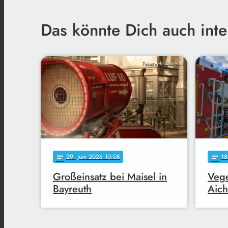
Das könnte Dich auch inte
Feuerwehr Bayreuth
29
. Juni 2026 10:08
18
notes
notes
Großeinsatz bei Maisel in
Vege
Bayreuth
Aich