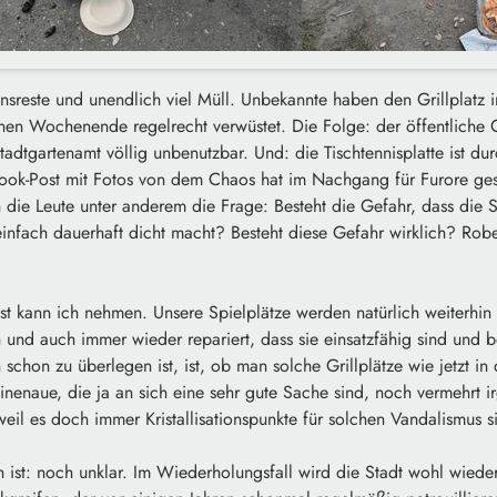
nsreste und unendlich viel Müll. Unbekannte haben den Grillplatz 
en Wochenende regelrecht verwüstet. Die Folge: der öffentliche Gr
adtgartenamt völlig unbenutzbar. Und: die Tischtennisplatte ist du
ook-Post mit Fotos von dem Chaos hat im Nachgang für Furore ges
 die Leute unter anderem die Frage: Besteht die Gefahr, dass die S
 einfach dauerhaft dicht macht? Besteht diese Gefahr wirklich? Rober
t kann ich nehmen. Unsere Spielplätze werden natürlich weiterhin
 und auch immer wieder repariert, dass sie einsatzfähig sind und 
h schon zu überlegen ist, ist, ob man solche Grillplätze wie jetzt in 
nenaue, die ja an sich eine sehr gute Sache sind, noch vermehrt 
weil es doch immer Kristallisationspunkte für solchen Vandalismus s
ist: noch unklar. Im Wiederholungsfall wird die Stadt wohl wiede