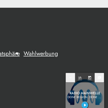
atsphäre
Wahlwerbung
expand_more
manage_search
today
library_music
RADIO MAINWELLE
DEINE REGION. DEINE MUSIK.
play_arrow