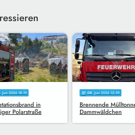
ressieren
Feuerwehr Bayreuth
. Juni 2026 18:19
08
. Juni 2026 12:39
notes
tationsbrand in
Brennende Mülltonn
iger Polarstraße
Dammwäldchen