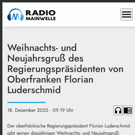
menu
Weihnachts- und
Neujahrsgruß des
Regierungspräsidenten von
Oberfranken Florian
Luderschmid
headphones
chrome_reader_mode
18. Dezember 2025
· 09:19 Uhr
Der oberfränkische Regierungspräsident Florian Luderschmid
gibt seinen diesjährigen Weihnachts- und Neujahrsgruß: