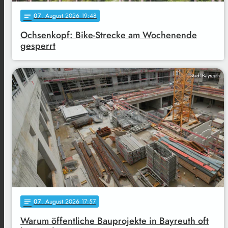
07
. August 2026 19:48
notes
Ochsenkopf: Bike-Strecke am Wochenende
gesperrt
Stadt Bayreuth
07
. August 2026 17:57
notes
Warum öffentliche Bauprojekte in Bayreuth oft