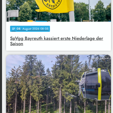
08
. August 2026 08:05
notes
SpVgg Bayreuth kassiert erste Niederlage der
Saison
Funkhaus Bayreuth