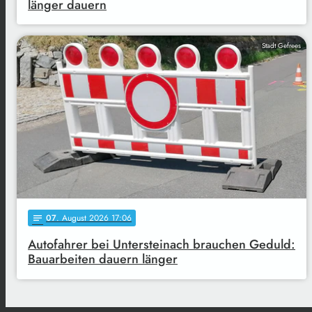
länger dauern
Stadt Gefrees
07
. August 2026 17:06
notes
Autofahrer bei Untersteinach brauchen Geduld:
Bauarbeiten dauern länger