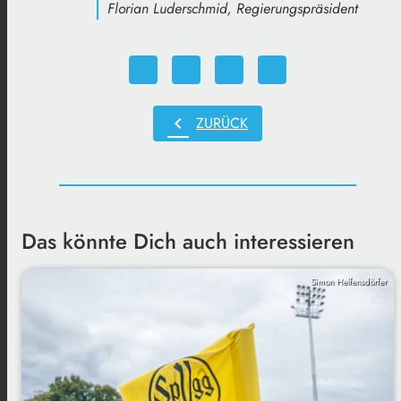
Florian Luderschmid, Regierungspräsident
chevron_left
ZURÜCK
Das könnte Dich auch interessieren
Simon Helfensdörfer