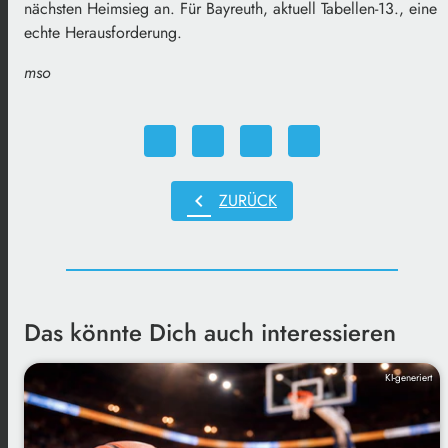
nächsten Heimsieg an. Für Bayreuth, aktuell Tabellen-13., eine
echte Herausforderung.
mso
chevron_left
ZURÜCK
Das könnte Dich auch interessieren
KI-generiert