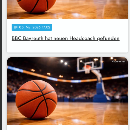
05
. Mai 2026 17:02
notes
BBC Bayreuth hat neuen Headcoach gefunden
KI-generiert