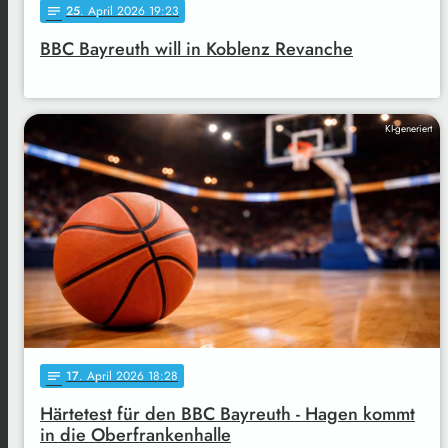
25
. April 2026 19:23
notes
BBC Bayreuth will in Koblenz Revanche
KI-generiert
17
. April 2026 18:28
notes
Härtetest für den BBC Bayreuth - Hagen kommt
in die Oberfrankenhalle