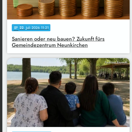
22
. Juli 2026 11:21
notes
Sanieren oder neu bauen? Zukunft fürs
Gemeindezentrum Neunkirchen
Funkhaus Bayreuth