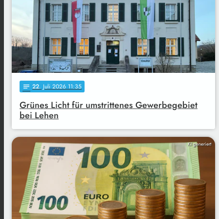
22
. Juli 2026 11:35
notes
Grünes Licht für umstrittenes Gewerbegebiet
bei Lehen
KI generiert