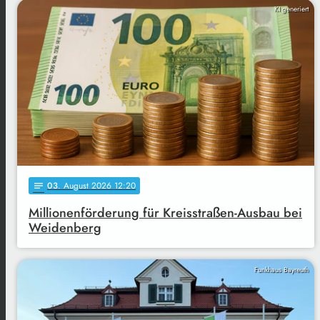
KI generiert
03
. August 2026 12:20
notes
Millionenförderung für Kreisstraßen-Ausbau bei
Weidenberg
Funkhaus Bayreuth