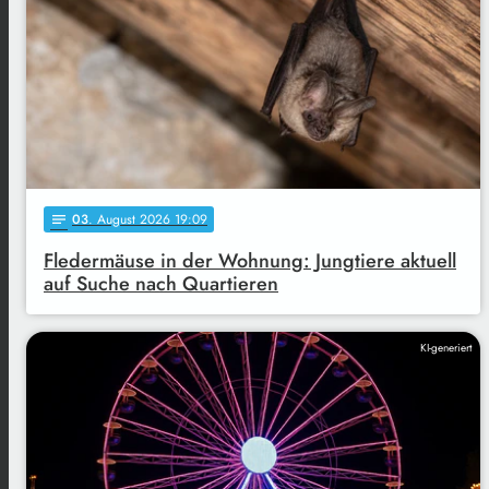
03
. August 2026 19:09
notes
Fledermäuse in der Wohnung: Jungtiere aktuell
auf Suche nach Quartieren
KI-generiert