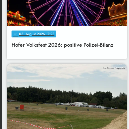
03
. August 2026 17:23
notes
Hofer Volksfest 2026: positive Polizei-Bilanz
Funkhaus Bayreuth