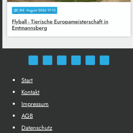
03
. August 2026 17:13
notes
Flyball - Tierische Europameisterschaft in
Emtmannsberg
Start
Kontakt
Impressum
AGB
Datenschutz