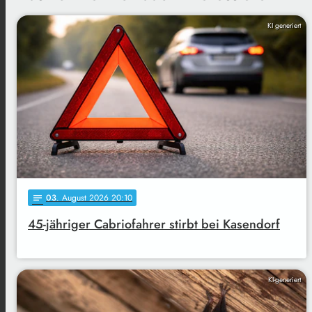
KI generiert
03
. August 2026 20:10
notes
45-jähriger Cabriofahrer stirbt bei Kasendorf
KI-generiert