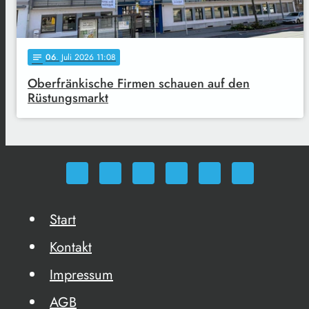
06
. Juli 2026 11:08
notes
Oberfränkische Firmen schauen auf den
Rüstungsmarkt
Start
Kontakt
Impressum
AGB