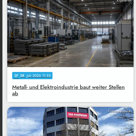
KI-generiert
28
. Juli 2026 11:33
notes
Metall- und Elektroindustrie baut weiter Stellen
ab
Funkhaus Bayreuth