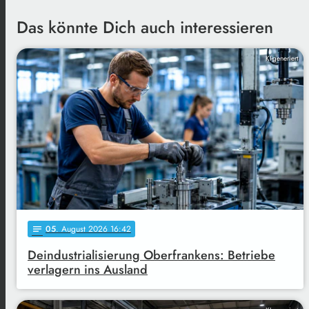
Das könnte Dich auch interessieren
KI-generiert
05
. August 2026 16:42
notes
Deindustrialisierung Oberfrankens: Betriebe
verlagern ins Ausland