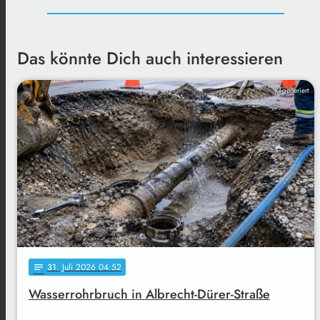
Das könnte Dich auch interessieren
KI-generiert
31
. Juli 2026 04:52
notes
Wasserrohrbruch in Albrecht-Dürer-Straße