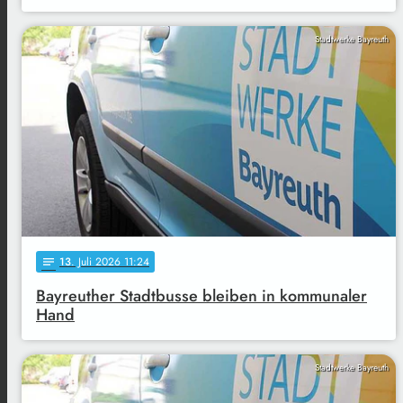
Stadtwerke Bayreuth
13
. Juli 2026 11:24
notes
Bayreuther Stadtbusse bleiben in kommunaler
Hand
Stadtwerke Bayreuth