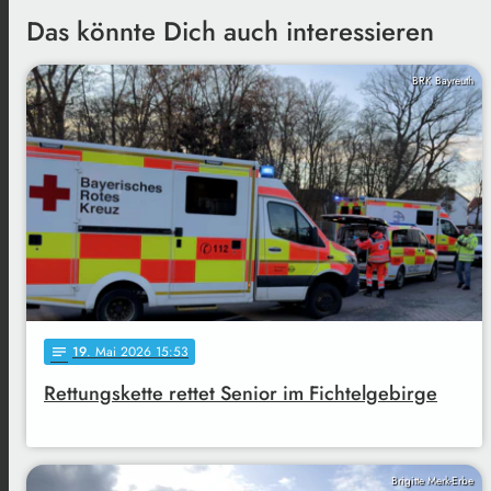
Das könnte Dich auch interessieren
BRK Bayreuth
19
. Mai 2026 15:53
notes
Rettungskette rettet Senior im Fichtelgebirge
Brigitte Merk-Erbe