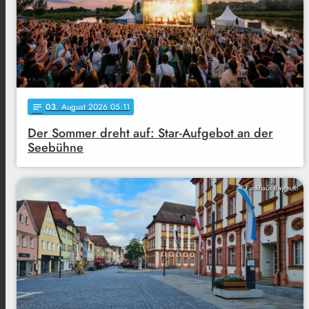
03
. August 2026 05:11
notes
Der Sommer dreht auf: Star-Aufgebot an der
Seebühne
Funkhaus Bayreuth