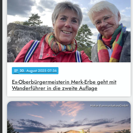
30
. August 2025 07:36
notes
Ex-Oberbürgermeisterin Merk-Erbe geht mit
Wanderführer in die zweite Auflage
Motion KommunikationsGmbH