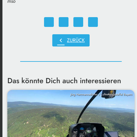
mso
chevron_left
ZURÜCK
Das könnte Dich auch interessieren
Jörg Herrmannsdörfer / Luftrettungsstaffel Bayern