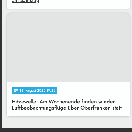
am Samstag
13
. August 2025 19:23
notes
Hitzewelle: Am Wochenende finden wieder
Luftbeobachtungsflüge über Oberfranken statt