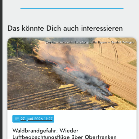
Das könnte Dich auch interessieren
Jörg Herrmannsdörfer, Luftrettungsstaffel Bayern – Standort Mistelgau
27
. Juni 2026 11:27
notes
Waldbrandgefahr: Wieder
Luftbeobachtungsflüge über Oberfranken