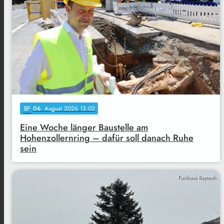
06
. August 2026 13:02
notes
Eine Woche länger Baustelle am
Hohenzollernring – dafür soll danach Ruhe
sein
Funkhaus Bayreuth