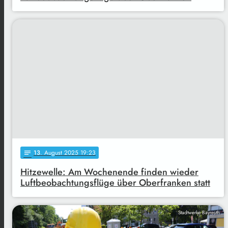
13
. August 2025 19:23
notes
Hitzewelle: Am Wochenende finden wieder
Luftbeobachtungsflüge über Oberfranken statt
Stadtwerke Bayreuth