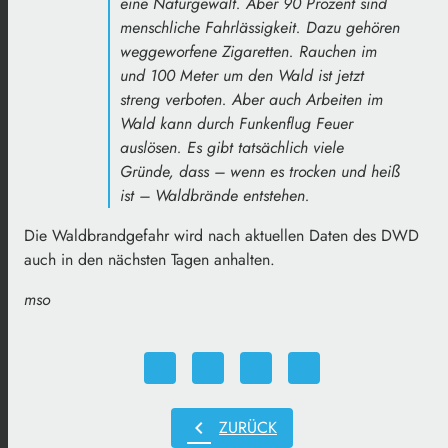
eine Naturgewalt. Aber 90 Prozent sind
menschliche Fahrlässigkeit. Dazu gehören
weggeworfene Zigaretten. Rauchen im
und 100 Meter um den Wald ist jetzt
streng verboten. Aber auch Arbeiten im
Wald kann durch Funkenflug Feuer
auslösen. Es gibt tatsächlich viele
Gründe, dass – wenn es trocken und heiß
ist – Waldbrände entstehen.
Die Waldbrandgefahr wird nach aktuellen Daten des DWD
auch in den nächsten Tagen anhalten.
mso
chevron_left
ZURÜCK