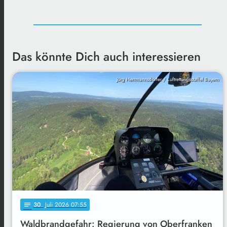
Das könnte Dich auch interessieren
Jörg Herrmannsdörfer / Luftrettungsstaffel Bayern
30
. Juli 2026 07:55
notes
Waldbrandgefahr: Regierung von Oberfranken