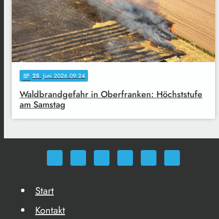
25
. Juni 2026 09:24
notes
Waldbrandgefahr in Oberfranken: Höchststufe
am Samstag
Start
Kontakt