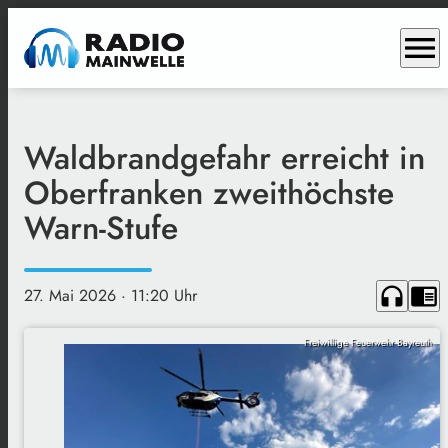
menu
Waldbrandgefahr erreicht in
Oberfranken zweithöchste
Warn-Stufe
headphones
chrome_reader_mode
27. Mai 2026
· 11:20 Uhr
Freiwillige Feuerwehr Bayreuth