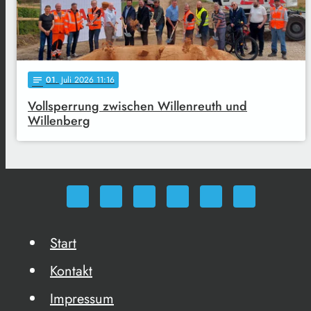
01
. Juli 2026 11:16
notes
Vollsperrung zwischen Willenreuth und
Willenberg
Start
Kontakt
Impressum