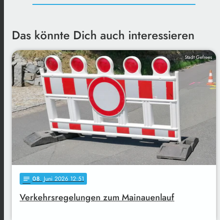
Das könnte Dich auch interessieren
Stadt Gefrees
08
. Juni 2026 12:51
notes
Verkehrsregelungen zum Mainauenlauf