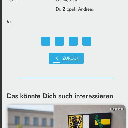
Dr. Zippel, Andreas
tb
chevron_left
ZURÜCK
Das könnte Dich auch interessieren
KI-generiert