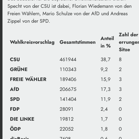
Specht von der CSU ist dabei, Florian Wiedemann von den
Freien Wählern, Mario Schulze von der AfD und Andreas
Zippel von der SPD.
Zahl der
Anteil
Wahlkreisvorschlag
Gesamtstimmen
errunge
in %
Sitze
CSU
461944
38,7
8
GRÜNE
110343
9,2
2
FREIE WÄHLER
189406
15,9
3
AfD
206675
17,3
3
SPD
141404
11,9
2
FDP
28091
2,4
0
DIE LINKE
19812
1,7
0
ÖDP
22052
1,8
0
dieBasis
7608
0,6
0