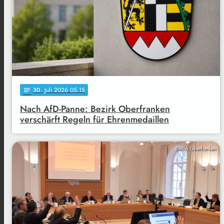
30
. Juli 2026 05:15
notes
Nach AfD-Panne: Bezirk Oberfranken
verschärft Regeln für Ehrenmedaillen
Bezirk Oberfranken