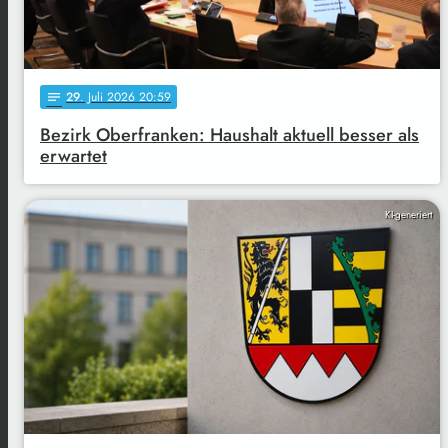
29
. Juli 2026 20:59
notes
Bezirk Oberfranken: Haushalt aktuell besser als
erwartet
KI-generiert