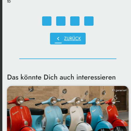
tb
chevron_left
ZURÜCK
Das könnte Dich auch interessieren
KI generiert