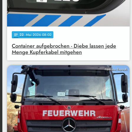
22
. Mai 2026 08:02
notes
Container aufgebrochen - Diebe lassen jede
Menge Kupferkabel mitgehen
Funkhaus Bayreuth