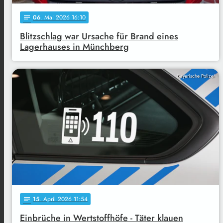
06
. Mai 2026 16:10
notes
Blitzschlag war Ursache für Brand eines
Lagerhauses in Münchberg
Bayerische Polizei
15
. April 2026 11:54
notes
Einbrüche in Wertstoffhöfe - Täter klauen