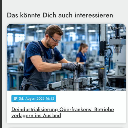
Das könnte Dich auch interessieren
KI-generiert
05
. August 2026 16:42
notes
Deindustrialisierung Oberfrankens: Betriebe
verlagern ins Ausland