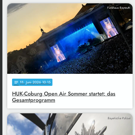
Funkhaus Bayreuth
11
. Juni 2026 10:15
notes
HUK-Coburg Open Air Sommer startet: das
Gesamtprogramm
Bayerische Polizei