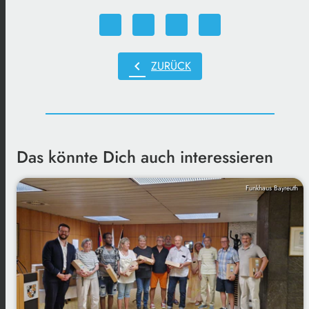
chevron_left
ZURÜCK
Das könnte Dich auch interessieren
Funkhaus Bayreuth