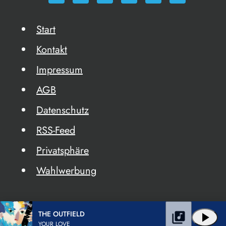
Start
Kontakt
Impressum
AGB
Datenschutz
RSS-Feed
Privatsphäre
Wahlwerbung
THE OUTFIELD
library_music
play_arrow
YOUR LOVE