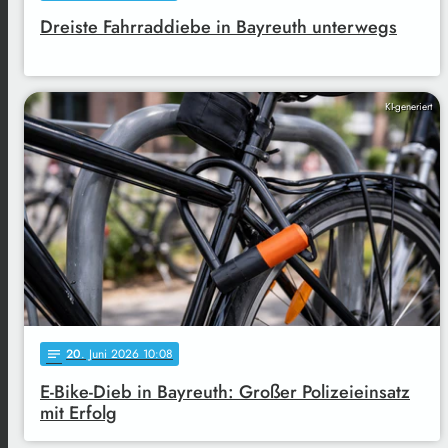
Dreiste Fahrraddiebe in Bayreuth unterwegs
KI-generiert
20
. Juni 2026 10:08
notes
E-Bike-Dieb in Bayreuth: Großer Polizeieinsatz
mit Erfolg