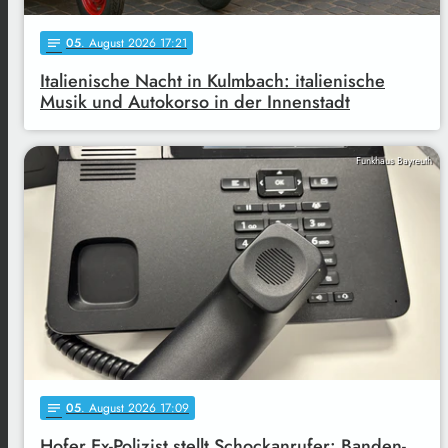
05
. August 2026 17:21
notes
Italienische Nacht in Kulmbach: italienische
Musik und Autokorso in der Innenstadt
Funkhaus Bayreuth
05
. August 2026 17:09
notes
Hofer Ex-Polizist stellt Schockanrufer: Banden-