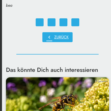
bea
chevron_left
ZURÜCK
Das könnte Dich auch interessieren
KI generiert