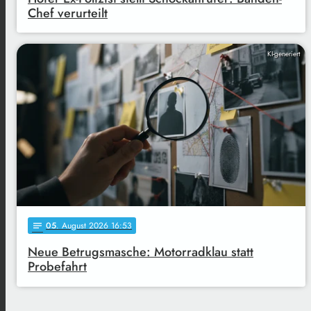
Chef verurteilt
KI-generiert
05
. August 2026 16:53
notes
Neue Betrugsmasche: Motorradklau statt
Probefahrt