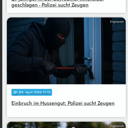
geschlagen - Polizei sucht Zeugen
KI-generiert
03
. April 2026 11:15
notes
Einbruch im Hussengut: Polizei sucht Zeugen
KI-generiert