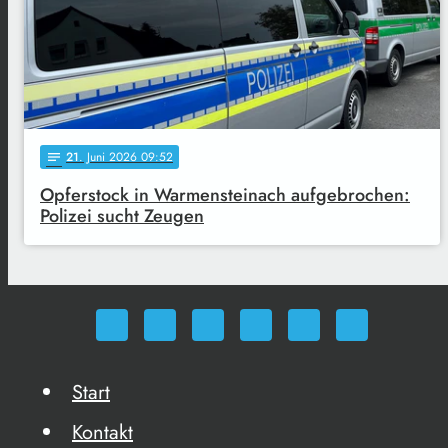
21
. Juni 2026 09:52
notes
Opferstock in Warmensteinach aufgebrochen:
Polizei sucht Zeugen
Start
Kontakt