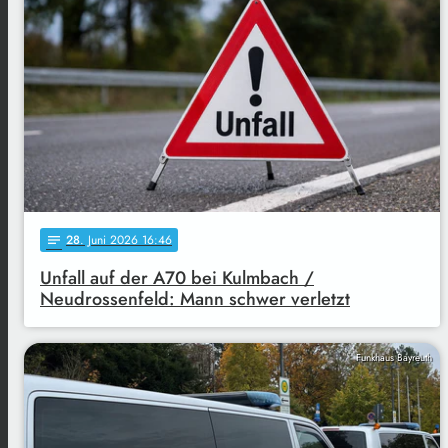
28
. Juni 2026 16:46
notes
Unfall auf der A70 bei Kulmbach /
Neudrossenfeld: Mann schwer verletzt
Funkhaus Bayreuth