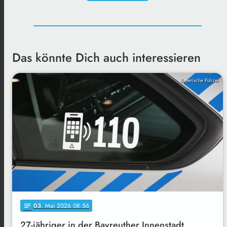
Das könnte Dich auch interessieren
Bayerische Polizei
03
. Mai 2026 08:56
notes
27-jähriger in der Bayreuther Innenstadt