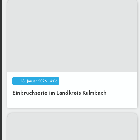
18
. Januar 2026 14:06
notes
Einbruchserie im Landkreis Kulmbach