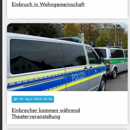
Einbruch in Wohngemeinschaft
Funkhaus Bayreuth
13
. April 2026 05:28
notes
Einbrecher kommen während
Theaterveranstaltung