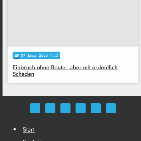
07
. Januar 2026 11:30
notes
Einbruch ohne Beute - aber mit ordentlich
Schaden
Start