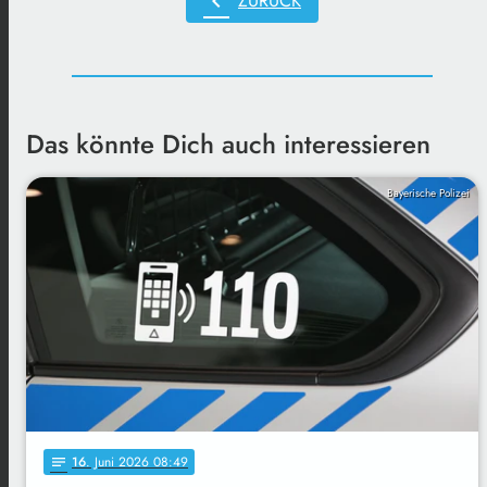
chevron_left
ZURÜCK
Das könnte Dich auch interessieren
Bayerische Polizei
16
. Juni 2026 08:49
notes