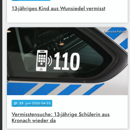
13-jähriges Kind aus Wunsiedel vermisst
Bayerische Polizei
23
. Juni 2026 04:53
notes
Vermisstensuche: 13-jährige Schülerin aus
Kronach wieder da