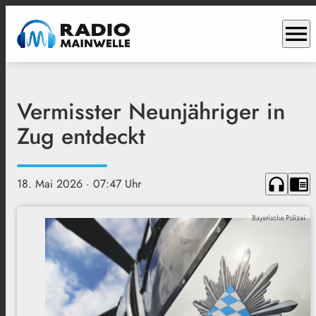
menu
Vermisster Neunjähriger in
Zug entdeckt
headphones
chrome_reader_mode
18. Mai 2026
· 07:47 Uhr
Bayerische Polizei