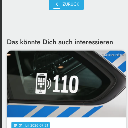
chevron_left
ZURÜCK
Das könnte Dich auch interessieren
Bayerische Polizei
31
. Juli 2026 09:21
notes