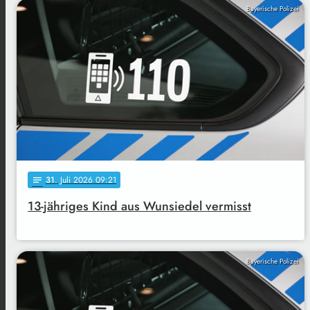
Bayerische Polizei
31
. Juli 2026 09:21
notes
13-jähriges Kind aus Wunsiedel vermisst
Bayerische Polizei