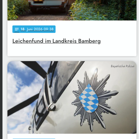
18
. Juni 2026 09:38
notes
Leichenfund im Landkreis Bamberg
Bayerische Polizei