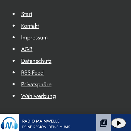
Start
Kontakt
Impressum
AGB
Datenschutz
RSS-Feed
Privatsphäre
Wahlwerbung
RADIO MAINWELLE
library_music
play_arrow
DEINE REGION. DEINE MUSIK.