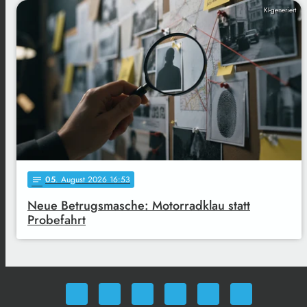
KI-generiert
05
. August 2026 16:53
notes
Neue Betrugsmasche: Motorradklau statt
Probefahrt