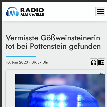
menu
Vermisste Gößweinsteinerin
tot bei Pottenstein gefunden
headphones
chrome_reader_mode
10. Juni 2023
· 09:57 Uhr
dpa