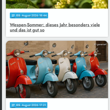
05
. August 2026 18:44
notes
Wespen-Sommer: dieses Jahr besonders viele
und das ist gut so
KI generiert
05
. August 2026 17:21
notes