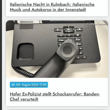
Italienische Nacht in Kulmbach: italienische
Musik und Autokorso in der Innenstadt
Funkhaus Bayreuth
05
. August 2026 17:09
notes
Hofer Ex-Polizist stellt Schockanrufer: Banden-
Chef verurteilt