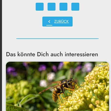
chevron_left
ZURÜCK
Das könnte Dich auch interessieren
KI generiert