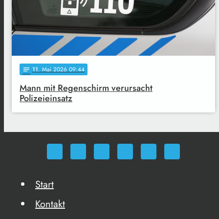
11
. Mai 2026 09:44
notes
Mann mit Regenschirm verursacht
Polizeieinsatz
Start
Kontakt