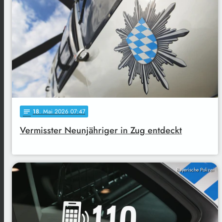
18
. Mai 2026 07:47
notes
Vermisster Neunjähriger in Zug entdeckt
Bayerische Polizei