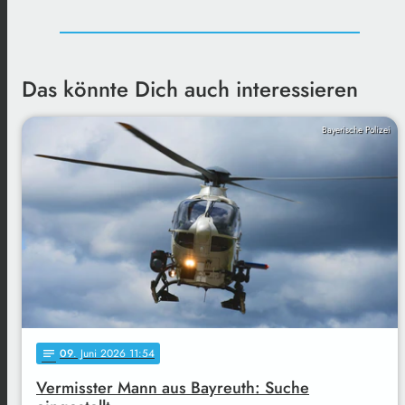
Das könnte Dich auch interessieren
Bayerische Polizei
09
. Juni 2026 11:54
notes
Vermisster Mann aus Bayreuth: Suche