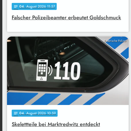
04
. August 2026 11:57
notes
Falscher Polizeibeamter erbeutet Goldschmuck
Bayerische Polizei
04
. August 2026 10:59
notes
Skelettteile bei Marktredwitz entdeckt