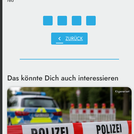
red
chevron_left
ZURÜCK
Das könnte Dich auch interessieren
KI-generiert