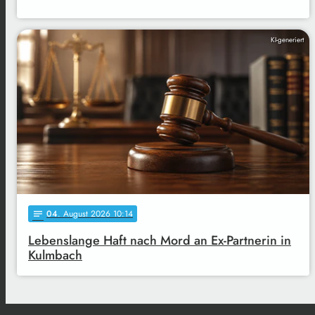
KI-generiert
04
. August 2026 10:14
notes
Lebenslange Haft nach Mord an Ex-Partnerin in
Kulmbach