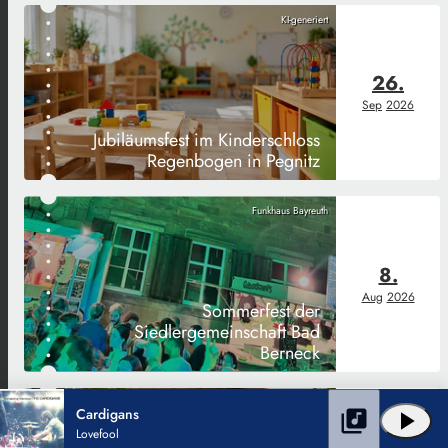
KI-generiert
26.
Sep
2026
Jubiläumsfest im Kinderschloss
Regenbogen in Pegnitz
Funkhaus Bayreuth
8.
Aug
2026
Sommerfest der
Siedlergemeinschaft Bad
Berneck
Funkhaus Bayreuth
Cardigans
library_music
play_arrow
Lovefool