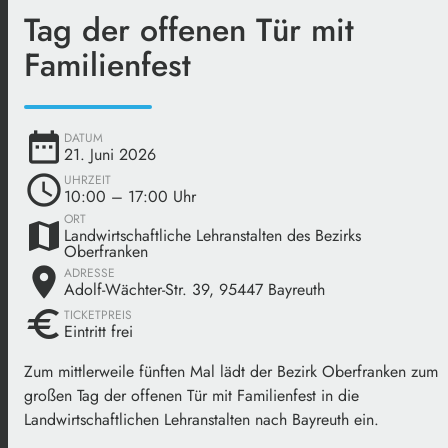
Tag der offenen Tür mit
Familienfest
date_range
DATUM
21. Juni 2026
schedule
UHRZEIT
10:00
– 17:00 Uhr
ORT
map
Landwirtschaftliche Lehranstalten des Bezirks
Oberfranken
place
ADRESSE
Adolf-Wächter-Str. 39, 95447 Bayreuth
euro
TICKETPREIS
Eintritt frei
Zum mittlerweile fünften Mal lädt der Bezirk Oberfranken zum
großen Tag der offenen Tür mit Familienfest in die
Landwirtschaftlichen Lehranstalten nach Bayreuth ein.