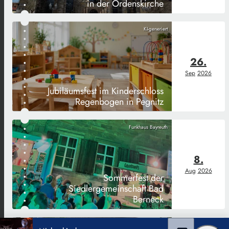
in der Ordenskirche
KI-generiert
26.
Sep
2026
Jubiläumsfest im Kinderschloss
Regenbogen in Pegnitz
Funkhaus Bayreuth
8.
Aug
2026
Sommerfest der
Siedlergemeinschaft Bad
Berneck
Funkhaus Bayreuth