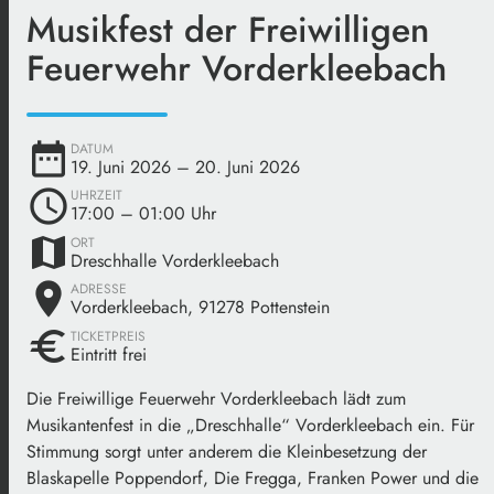
Musikfest der Freiwilligen
Feuerwehr Vorderkleebach
date_range
DATUM
19. Juni 2026
– 20. Juni 2026
schedule
UHRZEIT
17:00
– 01:00 Uhr
map
ORT
Dreschhalle Vorderkleebach
place
ADRESSE
Vorderkleebach, 91278 Pottenstein
euro
TICKETPREIS
Eintritt frei
Die Freiwillige Feuerwehr Vorderkleebach lädt zum
Musikantenfest in die „Dreschhalle“ Vorderkleebach ein. Für
Stimmung sorgt unter anderem die Kleinbesetzung der
Blaskapelle Poppendorf, Die Fregga, Franken Power und die