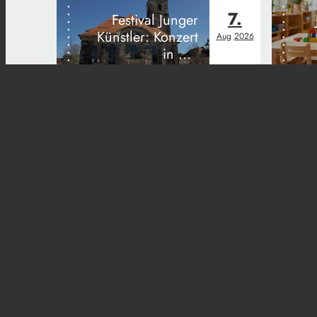
7.
Festival Junger
Künstler: Konzert
Aug
2026
in der
Ordenskirche
Start
Kontakt
Im