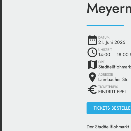
Meyern
date_range
DATUM
21. Juni 2026
schedule
UHRZEIT
14:00
– 18:00 
map
ORT
Stadtteilflohmar
place
ADRESSE
Laimbacher Str.
euro
TICKETPREIS
EINTRITT FREI
TICKETS BESTELL
Der Stadtteilflohmarkt