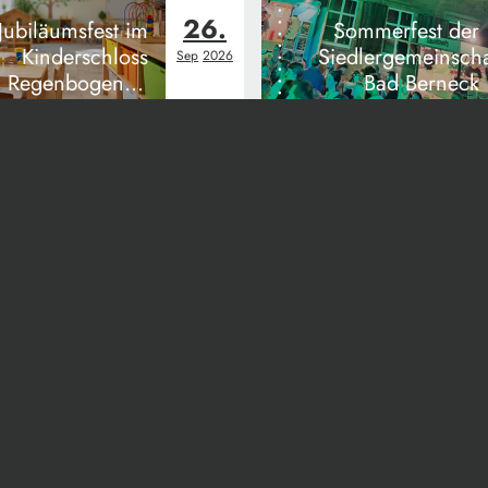
26.
Jubiläumsfest im
Sommerfest der
Kinderschloss
Siedlergemeinscha
Sep
2026
Regenbogen in
Bad Berneck
Pegnitz
pressum
AGB
Datenschutz
RSS-Feed
Priv