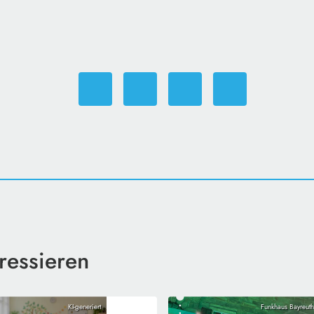
ressieren
KI-generiert
Funkhaus Bayreuth