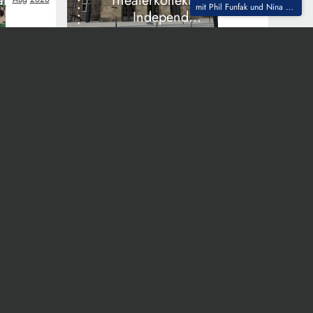
ft
Theaterkollektivs
mit Phil Funfak und Nina Titus
Independent
Little Lies
atsphäre
Wahlwerbung