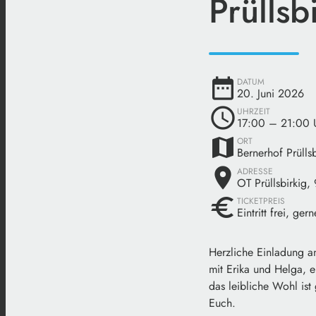
Prüllsb
date_range
DATUM
20. Juni 2026
schedule
UHRZEIT
17:00
– 21:00 
map
ORT
Bernerhof Prüllsb
place
ADRESSE
OT Prüllsbirkig,
euro
TICKETPREIS
Eintritt frei, ge
Herzliche Einladung an
mit Erika und Helga, e
das leibliche Wohl ist 
Euch.