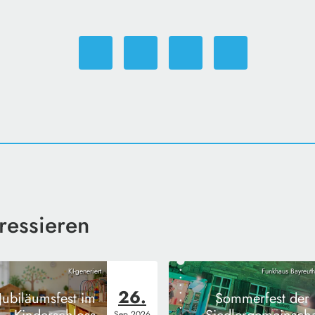
ressieren
KI-generiert
Funkhaus Bayreuth
26.
Jubiläumsfest im
Sommerfest der
Sep
2026