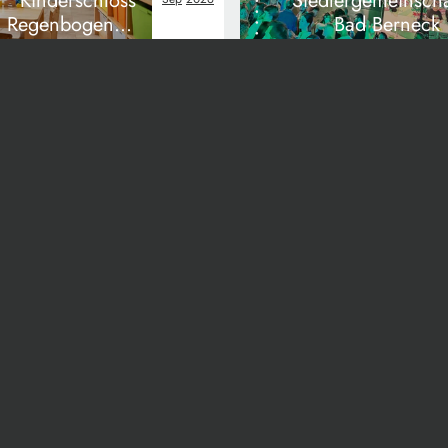
Kinderschloss
Siedlergemeinscha
Regenbogen in
Bad Berneck
Pegnitz
pressum
AGB
Datenschutz
RSS-Feed
Priv