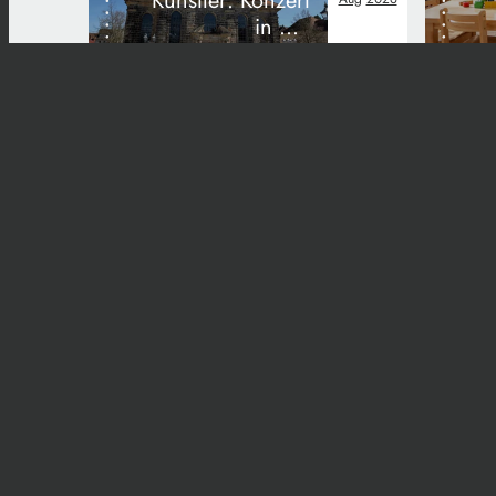
Künstler: Konzert
in der
Ordenskirche
Start
Kontakt
Im