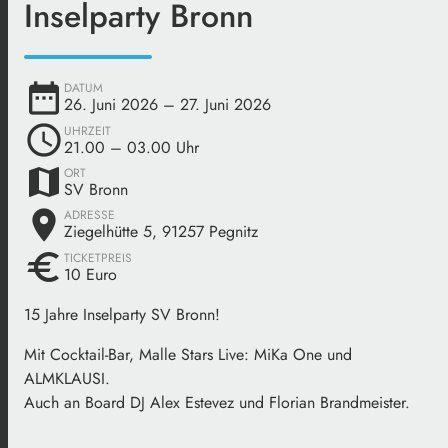
Inselparty Bronn
date_range
DATUM
26. Juni 2026
– 27. Juni 2026
schedule
UHRZEIT
21.00
– 03.00 Uhr
map
ORT
SV Bronn
place
ADRESSE
Ziegelhütte 5, 91257 Pegnitz
euro
TICKETPREIS
10 Euro
15 Jahre Inselparty SV Bronn!
Mit Cocktail-Bar, Malle Stars Live: MiKa One und
ALMKLAUSI.
Auch an Board DJ Alex Estevez und Florian Brandmeister.