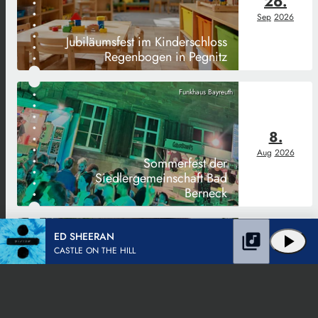
26.
Sep
2026
Jubiläumsfest im Kinderschloss
Regenbogen in Pegnitz
Funkhaus Bayreuth
8.
Aug
2026
Sommerfest der
Siedlergemeinschaft Bad
Berneck
Funkhaus Bayreuth
ED SHEERAN
library_music
play_arrow
CASTLE ON THE HILL
22.
Aug
2026
Gastspiel des Theaterkollektivs